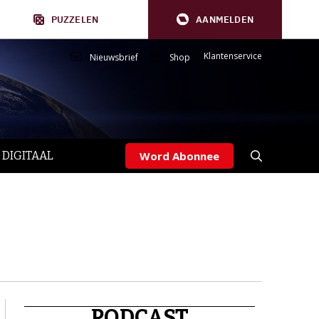
PUZZELEN
AANMELDEN
Klantenservice
Nieuwsbrief
Shop
 DIGITAAL
Word Abonnee
PODCAST