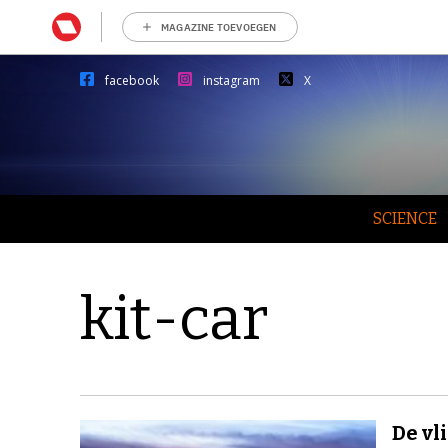
MAGAZINE TOEVOEGEN
facebook
instagram
X
SCIENCE
kit-car
De vl