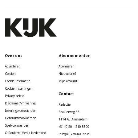
Over ons
Abonnementen
Adverteren
Abonneren
Colofon
Nieuwsbrief
Cookie informatie
Mijn account
Cookie Instellingen
Contact
Privacy beleid
Disclaimer/vrijwaring
Redactie
Leveringsvoorwaarden
Spaklerweg 53
Gebruiksvoorwaarden
1114 AE Amsterdam
Spelvoorwaarden
+31 (0)20 – 210 5300
© Roularta Media Nederland
info@kijkmagazine.nl