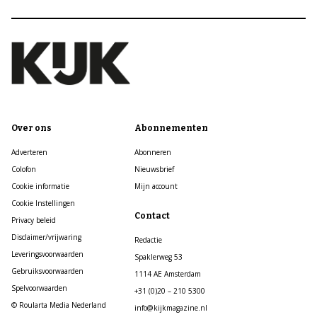
Over ons
Abonnementen
Adverteren
Abonneren
Colofon
Nieuwsbrief
Cookie informatie
Mijn account
Cookie Instellingen
Contact
Privacy beleid
Disclaimer/vrijwaring
Redactie
Leveringsvoorwaarden
Spaklerweg 53
Gebruiksvoorwaarden
1114 AE Amsterdam
Spelvoorwaarden
+31 (0)20 – 210 5300
© Roularta Media Nederland
info@kijkmagazine.nl