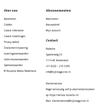
Over ons
Abonnementen
Adverteren
Abonneren
Colofon
Nieuwsbrief
Cookie informatie
Mijn account
Cookie Instellingen
Contact
Privacy beleid
Disclaimer/vrijwaring
Redactie
Leveringsvoorwaarden
Spaklerweg 53
Gebruiksvoorwaarden
1114 AE Amsterdam
Spelvoorwaarden
+31 (0)20 – 210 5300
© Roularta Media Nederland
info@kijkmagazine.nl
Klantenservice
Regel eenvoudig zelf je abonnementszaken
op https://service.roularta.nl/
Mail: klantenservice@kijkmagazine.nl