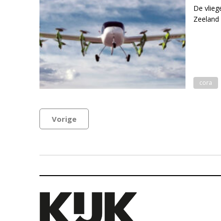
De vlieg
Zeeland 
cora
Vorige