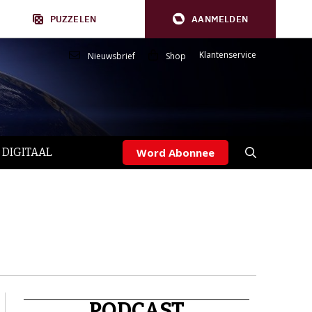
PUZZELEN
AANMELDEN
Klantenservice
Nieuwsbrief
Shop
 DIGITAAL
Word Abonnee
PODCAST