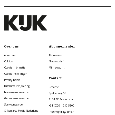
Over ons
Abonnementen
Adverteren
Abonneren
Colofon
Nieuwsbrief
Cookie informatie
Mijn account
Cookie Instellingen
Contact
Privacy beleid
Disclaimer/vrijwaring
Redactie
Leveringsvoorwaarden
Spaklerweg 53
Gebruiksvoorwaarden
1114 AE Amsterdam
Spelvoorwaarden
+31 (0)20 – 210 5300
© Roularta Media Nederland
info@kijkmagazine.nl