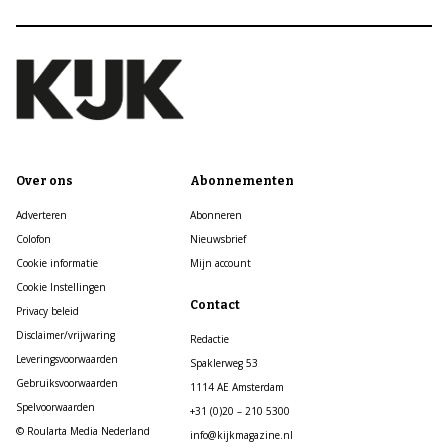
Over ons
Abonnementen
Adverteren
Abonneren
Colofon
Nieuwsbrief
Cookie informatie
Mijn account
Cookie Instellingen
Contact
Privacy beleid
Disclaimer/vrijwaring
Redactie
Leveringsvoorwaarden
Spaklerweg 53
Gebruiksvoorwaarden
1114 AE Amsterdam
Spelvoorwaarden
+31 (0)20 – 210 5300
© Roularta Media Nederland
info@kijkmagazine.nl