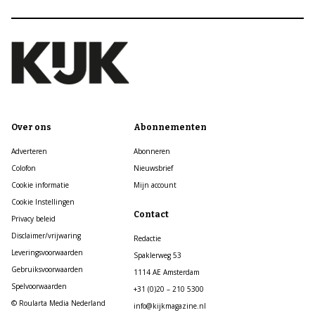
Over ons
Abonnementen
Adverteren
Abonneren
Colofon
Nieuwsbrief
Cookie informatie
Mijn account
Cookie Instellingen
Contact
Privacy beleid
Disclaimer/vrijwaring
Redactie
Leveringsvoorwaarden
Spaklerweg 53
Gebruiksvoorwaarden
1114 AE Amsterdam
Spelvoorwaarden
+31 (0)20 – 210 5300
© Roularta Media Nederland
info@kijkmagazine.nl