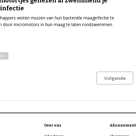
motortjes genezen al zwemmend je
infectie
appers wisten muizen van hun bacteriële maaginfectie te
en door micromotors in hun maag te laten rondzwemmen.
ica
Volgende
Over ons
Abonnement