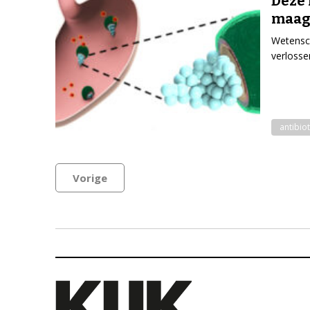
Deze 
maag
Wetensch
verloss
antibiot
Vorige