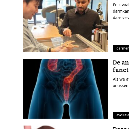
Er is va
darmkana
daar ver
darme
De an
funct
Als we a
anussen 
evoluti