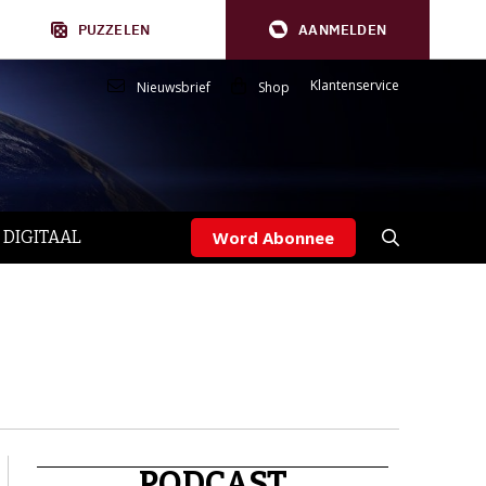
PUZZELEN
AANMELDEN
Klantenservice
Nieuwsbrief
Shop
 DIGITAAL
Word Abonnee
PODCAST