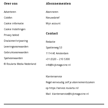
Over ons
Abonnementen
Adverteren
Abonneren
Colofon
Nieuwsbrief
Cookie informatie
Mijn account
Cookie Instellingen
Contact
Privacy beleid
Disclaimer/vrijwaring
Redactie
Leveringsvoorwaarden
Spaklerweg 53
Gebruiksvoorwaarden
1114 AE Amsterdam
Spelvoorwaarden
+31 (0)20 – 210 5300
© Roularta Media Nederland
info@kijkmagazine.nl
Klantenservice
Regel eenvoudig zelf je abonnementszaken
op https://service.roularta.nl/
Mail: klantenservice@kijkmagazine.nl