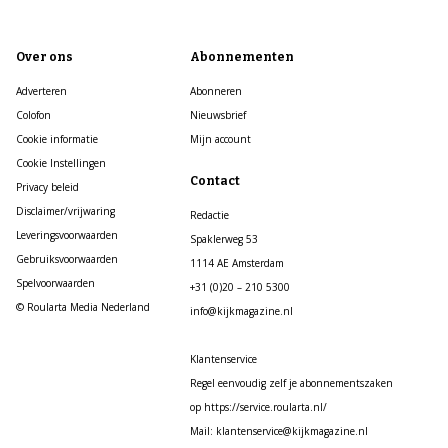
Over ons
Abonnementen
Adverteren
Abonneren
Colofon
Nieuwsbrief
Cookie informatie
Mijn account
Cookie Instellingen
Contact
Privacy beleid
Disclaimer/vrijwaring
Redactie
Leveringsvoorwaarden
Spaklerweg 53
Gebruiksvoorwaarden
1114 AE Amsterdam
Spelvoorwaarden
+31 (0)20 – 210 5300
© Roularta Media Nederland
info@kijkmagazine.nl
Klantenservice
Regel eenvoudig zelf je abonnementszaken
op https://service.roularta.nl/
Mail: klantenservice@kijkmagazine.nl