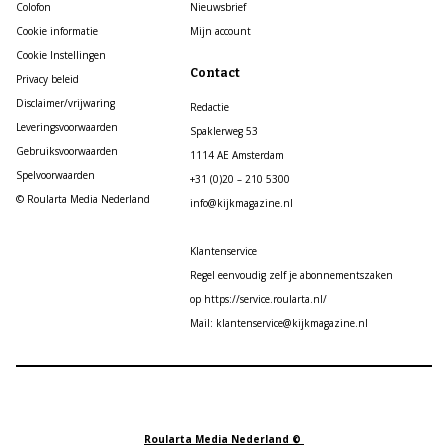
Colofon
Nieuwsbrief
Cookie informatie
Mijn account
Cookie Instellingen
Contact
Privacy beleid
Disclaimer/vrijwaring
Redactie
Leveringsvoorwaarden
Spaklerweg 53
Gebruiksvoorwaarden
1114 AE Amsterdam
Spelvoorwaarden
+31 (0)20 – 210 5300
© Roularta Media Nederland
info@kijkmagazine.nl
Klantenservice
Regel eenvoudig zelf je abonnementszaken
op https://service.roularta.nl/
Mail: klantenservice@kijkmagazine.nl
Roularta Media Nederland ©