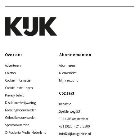
Over ons
Abonnementen
Adverteren
Abonneren
Colofon
Nieuwsbrief
Cookie informatie
Mijn account
Cookie Instellingen
Contact
Privacy beleid
Disclaimer/vrijwaring
Redactie
Leveringsvoorwaarden
Spaklerweg 53
Gebruiksvoorwaarden
1114 AE Amsterdam
Spelvoorwaarden
+31 (0)20 – 210 5300
© Roularta Media Nederland
info@kijkmagazine.nl