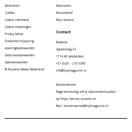
Adverteren
Abonneren
Colofon
Nieuwsbrief
Cookie informatie
Mijn account
Cookie Instellingen
Contact
Privacy beleid
Disclaimer/vrijwaring
Redactie
Leveringsvoorwaarden
Spaklerweg 53
Gebruiksvoorwaarden
1114 AE Amsterdam
Spelvoorwaarden
+31 (0)20 – 210 5300
© Roularta Media Nederland
info@kijkmagazine.nl
Klantenservice
Regel eenvoudig zelf je abonnementszaken
op https://service.roularta.nl/
Mail: klantenservice@kijkmagazine.nl