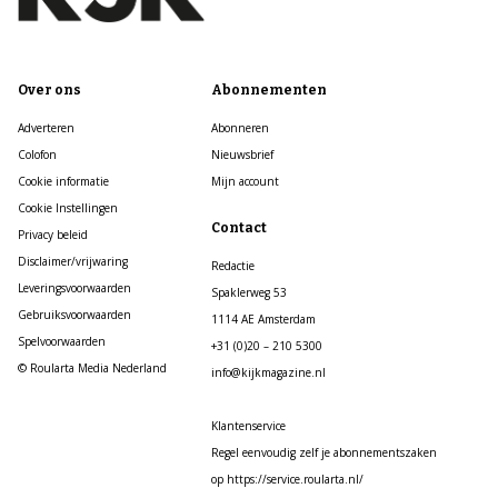
Over ons
Abonnementen
Adverteren
Abonneren
Colofon
Nieuwsbrief
Cookie informatie
Mijn account
Cookie Instellingen
Contact
Privacy beleid
Disclaimer/vrijwaring
Redactie
Leveringsvoorwaarden
Spaklerweg 53
Gebruiksvoorwaarden
1114 AE Amsterdam
Spelvoorwaarden
+31 (0)20 – 210 5300
© Roularta Media Nederland
info@kijkmagazine.nl
Klantenservice
Regel eenvoudig zelf je abonnementszaken
op https://service.roularta.nl/