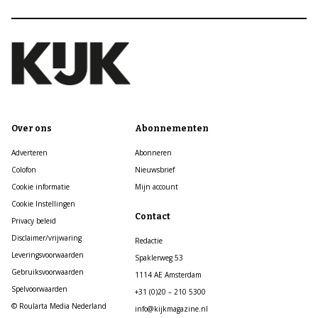
Over ons
Abonnementen
Adverteren
Abonneren
Colofon
Nieuwsbrief
Cookie informatie
Mijn account
Cookie Instellingen
Contact
Privacy beleid
Disclaimer/vrijwaring
Redactie
Leveringsvoorwaarden
Spaklerweg 53
Gebruiksvoorwaarden
1114 AE Amsterdam
Spelvoorwaarden
+31 (0)20 – 210 5300
© Roularta Media Nederland
info@kijkmagazine.nl