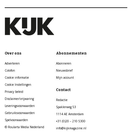
Over ons
Abonnementen
Adverteren
Abonneren
Colofon
Nieuwsbrief
Cookie informatie
Mijn account
Cookie Instellingen
Contact
Privacy beleid
Disclaimer/vrijwaring
Redactie
Leveringsvoorwaarden
Spaklerweg 53
Gebruiksvoorwaarden
1114 AE Amsterdam
Spelvoorwaarden
+31 (0)20 – 210 5300
© Roularta Media Nederland
info@kijkmagazine.nl