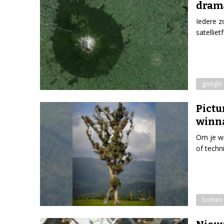
dram
Iedere z
satellie
google 
Pictu
winn
Om je we
of techn
bomen