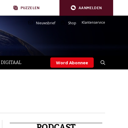
PUZZELEN
AANMELDEN
Klantenservice
Nieuwsbrief
Shop
 DIGITAAL
Word Abonnee
PODCAST