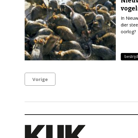
Nieuw
vogel
In Nieuw
dier ste
oorlog?
bestrij
Vorige