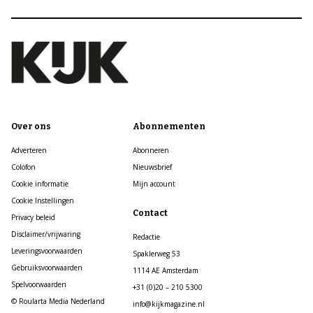
Over ons
Abonnementen
Adverteren
Abonneren
Colofon
Nieuwsbrief
Cookie informatie
Mijn account
Cookie Instellingen
Contact
Privacy beleid
Disclaimer/vrijwaring
Redactie
Leveringsvoorwaarden
Spaklerweg 53
Gebruiksvoorwaarden
1114 AE Amsterdam
Spelvoorwaarden
+31 (0)20 – 210 5300
© Roularta Media Nederland
info@kijkmagazine.nl