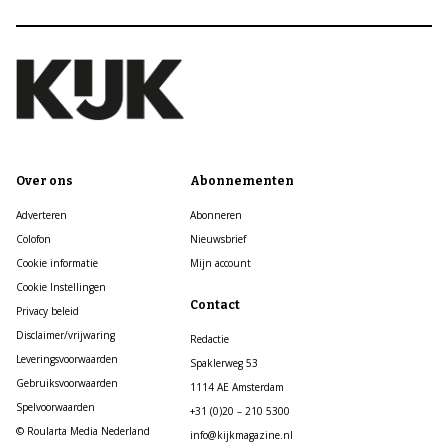
Over ons
Abonnementen
Adverteren
Abonneren
Colofon
Nieuwsbrief
Cookie informatie
Mijn account
Cookie Instellingen
Contact
Privacy beleid
Disclaimer/vrijwaring
Redactie
Leveringsvoorwaarden
Spaklerweg 53
Gebruiksvoorwaarden
1114 AE Amsterdam
Spelvoorwaarden
+31 (0)20 – 210 5300
© Roularta Media Nederland
info@kijkmagazine.nl