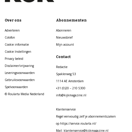
Over ons
Abonnementen
Adverteren
Abonneren
Colofon
Nieuwsbrief
Cookie informatie
Mijn account
Cookie Instellingen
Contact
Privacy beleid
Disclaimer/vrijwaring
Redactie
Leveringsvoorwaarden
Spaklerweg 53
Gebruiksvoorwaarden
1114 AE Amsterdam
Spelvoorwaarden
+31 (0)20 – 210 5300
© Roularta Media Nederland
info@kijkmagazine.nl
Klantenservice
Regel eenvoudig zelf je abonnementszaken
op https://service.roularta.nl/
Mail: klantenservice@kijkmagazine.nl