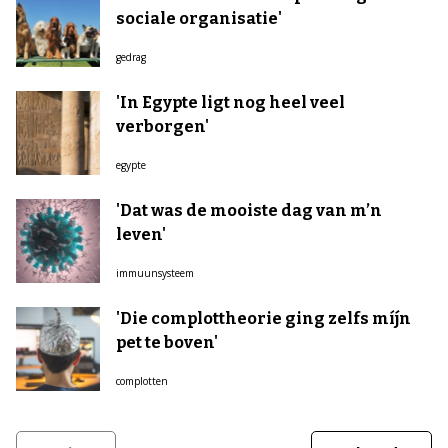
sociale organisatie'
gedrag
'In Egypte ligt nog heel veel
verborgen'
egypte
'Dat was de mooiste dag van m’n
leven'
immuunsysteem
'Die complottheorie ging zelfs míjn
pet te boven'
complotten