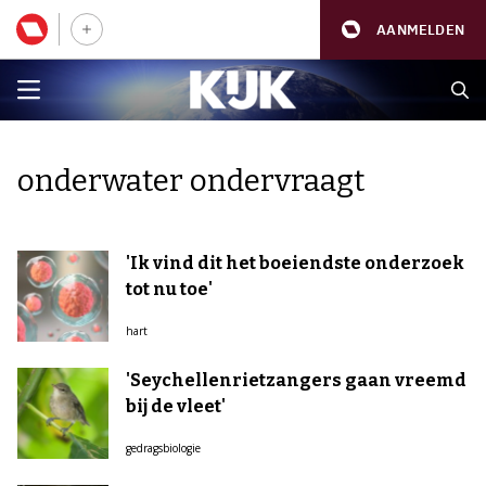
AANMELDEN
onderwater ondervraagt
'Ik vind dit het boeiendste onderzoek
tot nu toe'
hart
'Seychellenrietzangers gaan vreemd
bij de vleet'
gedragsbiologie