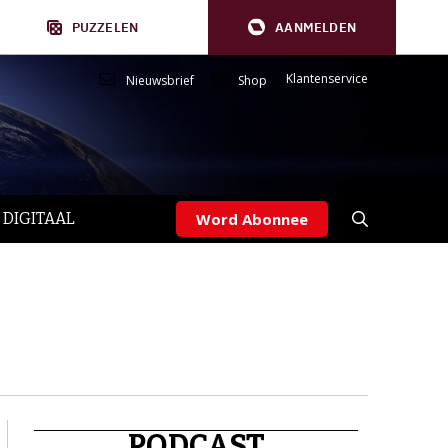
PUZZELEN
AANMELDEN
Klantenservice
Nieuwsbrief
Shop
 DIGITAAL
Word Abonnee
PODCAST