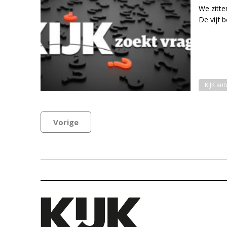
We zitte
De vijf 
KIJK an
Vorige