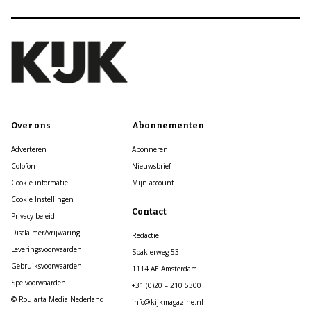
Over ons
Abonnementen
Adverteren
Abonneren
Colofon
Nieuwsbrief
Cookie informatie
Mijn account
Cookie Instellingen
Contact
Privacy beleid
Disclaimer/vrijwaring
Redactie
Leveringsvoorwaarden
Spaklerweg 53
Gebruiksvoorwaarden
1114 AE Amsterdam
Spelvoorwaarden
+31 (0)20 – 210 5300
© Roularta Media Nederland
info@kijkmagazine.nl