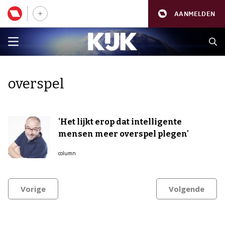
AANMELDEN
overspel
'Het lijkt erop dat intelligente
mensen meer overspel plegen'
column
Vorige
Volgende