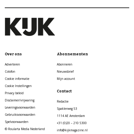
Over ons
Abonnementen
Adverteren
Abonneren
Colofon
Nieuwsbrief
Cookie informatie
Mijn account
Cookie Instellingen
Contact
Privacy beleid
Disclaimer/vrijwaring
Redactie
Leveringsvoorwaarden
Spaklerweg 53
Gebruiksvoorwaarden
1114 AE Amsterdam
Spelvoorwaarden
+31 (0)20 – 210 5300
© Roularta Media Nederland
info@kijkmagazine.nl