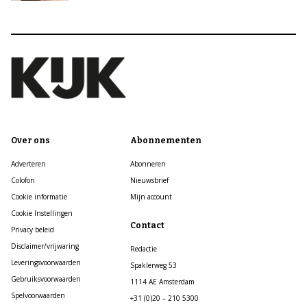
Over ons
Abonnementen
Adverteren
Abonneren
Colofon
Nieuwsbrief
Cookie informatie
Mijn account
Cookie Instellingen
Contact
Privacy beleid
Disclaimer/vrijwaring
Redactie
Leveringsvoorwaarden
Spaklerweg 53
Gebruiksvoorwaarden
1114 AE Amsterdam
Spelvoorwaarden
+31 (0)20 – 210 5300