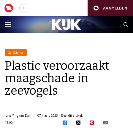
AANMELDEN
Science
Plastic veroorzaakt
maagschade in
zeevogels
June Ying van Dam
07 maart 2023
Deel dit artikel:
15:00