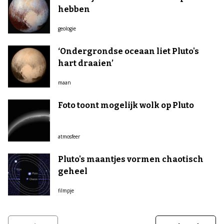
hebben
geologie
‘Ondergrondse oceaan liet Pluto's
hart draaien’
maan
Foto toont mogelijk wolk op Pluto
atmosfeer
Pluto's maantjes vormen chaotisch
geheel
filmpje