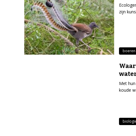
Ecologen
zijn kun
boeren
Waaro
water
Met hun 
koude wa
biologi