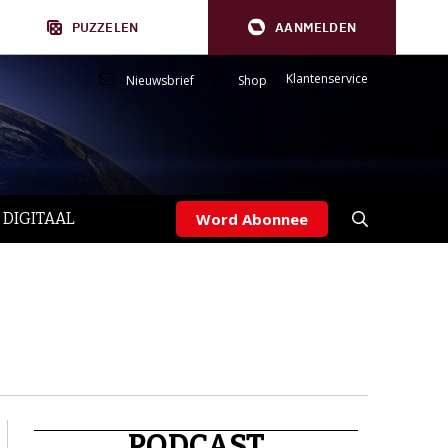
PUZZELEN
AANMELDEN
Klantenservice
Nieuwsbrief
Shop
 DIGITAAL
Word Abonnee
PODCAST