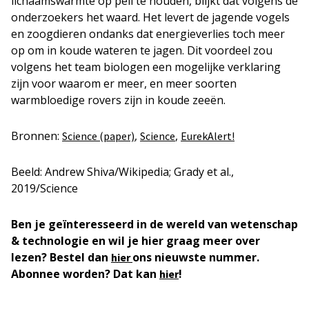
lichaamswarmte op peil te houden, blijkt dat volgens de
onderzoekers het waard. Het levert de jagende vogels
en zoogdieren ondanks dat energieverlies toch meer
op om in koude wateren te jagen. Dit voordeel zou
volgens het team biologen een mogelijke verklaring
zijn voor waarom er meer, en meer soorten
warmbloedige rovers zijn in koude zeeën.
Bronnen:
,
,
Science (paper)
Science
EurekAlert!
Beeld: Andrew Shiva/Wikipedia; Grady et al.,
2019/Science
Ben je geïnteresseerd in de wereld van wetenschap
& technologie en wil je hier graag meer over
lezen? Bestel dan
ons nieuwste nummer.
hier
Abonnee worden? Dat kan
!
hier