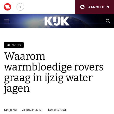
AANMELDEN
Nieuws
Waarom
warmbloedige rovers
graag in ijzig water
jagen
Karlijn Klei
26 januari 2019
Deel dit artikel: