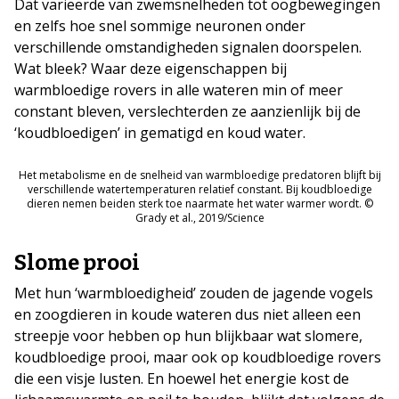
Dat varieerde van zwemsnelheden tot oogbewegingen
en zelfs hoe snel sommige neuronen onder
verschillende omstandigheden signalen doorspelen.
Wat bleek? Waar deze eigenschappen bij
warmbloedige rovers in alle wateren min of meer
constant bleven, verslechterden ze aanzienlijk bij de
‘koudbloedigen’ in gematigd en koud water.
Het metabolisme en de snelheid van warmbloedige predatoren blijft bij
verschillende watertemperaturen relatief constant. Bij koudbloedige
dieren nemen beiden sterk toe naarmate het water warmer wordt. ©
Grady et al., 2019/Science
Slome prooi
Met hun ‘warmbloedigheid’ zouden de jagende vogels
en zoogdieren in koude wateren dus niet alleen een
streepje voor hebben op hun blijkbaar wat slomere,
koudbloedige prooi, maar ook op koudbloedige rovers
die een visje lusten. En hoewel het energie kost de