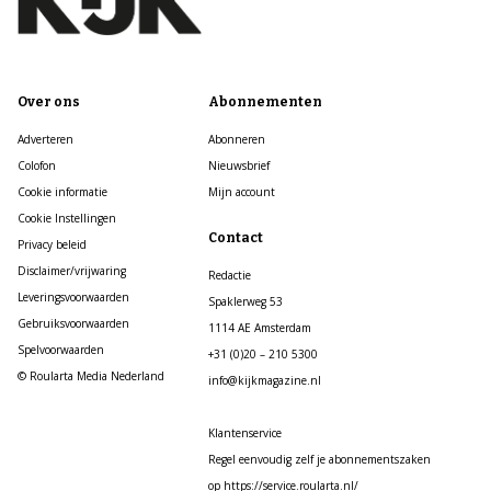
Over ons
Abonnementen
Adverteren
Abonneren
Colofon
Nieuwsbrief
Cookie informatie
Mijn account
Cookie Instellingen
Contact
Privacy beleid
Disclaimer/vrijwaring
Redactie
Leveringsvoorwaarden
Spaklerweg 53
Gebruiksvoorwaarden
1114 AE Amsterdam
Spelvoorwaarden
+31 (0)20 – 210 5300
© Roularta Media Nederland
info@kijkmagazine.nl
Klantenservice
Regel eenvoudig zelf je abonnementszaken
op https://service.roularta.nl/