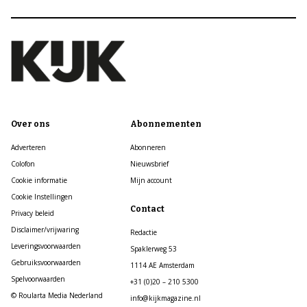
Over ons
Abonnementen
Adverteren
Abonneren
Colofon
Nieuwsbrief
Cookie informatie
Mijn account
Cookie Instellingen
Contact
Privacy beleid
Disclaimer/vrijwaring
Redactie
Leveringsvoorwaarden
Spaklerweg 53
Gebruiksvoorwaarden
1114 AE Amsterdam
Spelvoorwaarden
+31 (0)20 – 210 5300
© Roularta Media Nederland
info@kijkmagazine.nl