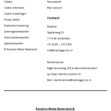
Colofon
Nieuwsbrief
Cookie informatie
Mijn account
Cookie Instellingen
Contact
Privacy beleid
Disclaimer/vrijwaring
Redactie
Leveringsvoorwaarden
Spaklerweg 53
Gebruiksvoorwaarden
1114 AE Amsterdam
Spelvoorwaarden
+31 (0)20 – 210 5300
© Roularta Media Nederland
info@kijkmagazine.nl
Klantenservice
Regel eenvoudig zelf je abonnementszaken
op https://service.roularta.nl/
Mail: klantenservice@kijkmagazine.nl
Roularta Media Nederland ©