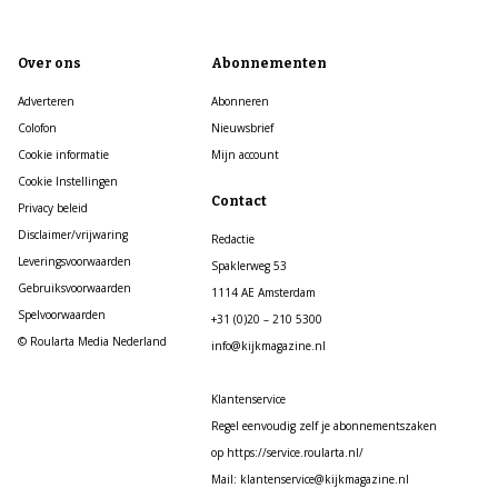
Over ons
Abonnementen
Adverteren
Abonneren
Colofon
Nieuwsbrief
Cookie informatie
Mijn account
Cookie Instellingen
Contact
Privacy beleid
Disclaimer/vrijwaring
Redactie
Leveringsvoorwaarden
Spaklerweg 53
Gebruiksvoorwaarden
1114 AE Amsterdam
Spelvoorwaarden
+31 (0)20 – 210 5300
© Roularta Media Nederland
info@kijkmagazine.nl
Klantenservice
Regel eenvoudig zelf je abonnementszaken
op https://service.roularta.nl/
Mail: klantenservice@kijkmagazine.nl