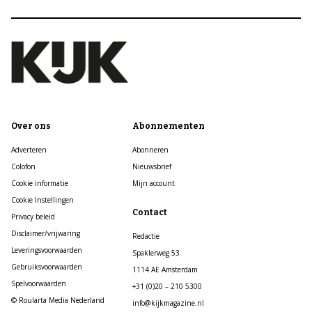
Over ons
Abonnementen
Adverteren
Abonneren
Colofon
Nieuwsbrief
Cookie informatie
Mijn account
Cookie Instellingen
Contact
Privacy beleid
Disclaimer/vrijwaring
Redactie
Leveringsvoorwaarden
Spaklerweg 53
Gebruiksvoorwaarden
1114 AE Amsterdam
Spelvoorwaarden
+31 (0)20 – 210 5300
© Roularta Media Nederland
info@kijkmagazine.nl