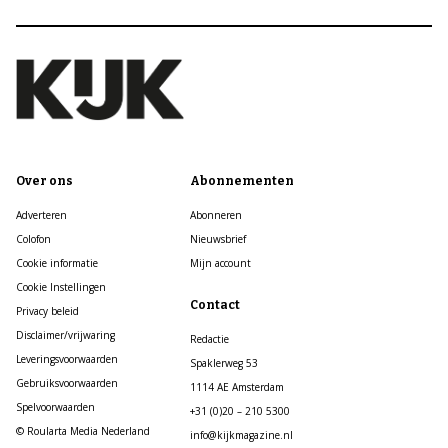
Over ons
Abonnementen
Adverteren
Abonneren
Colofon
Nieuwsbrief
Cookie informatie
Mijn account
Cookie Instellingen
Contact
Privacy beleid
Disclaimer/vrijwaring
Redactie
Leveringsvoorwaarden
Spaklerweg 53
Gebruiksvoorwaarden
1114 AE Amsterdam
Spelvoorwaarden
+31 (0)20 – 210 5300
© Roularta Media Nederland
info@kijkmagazine.nl