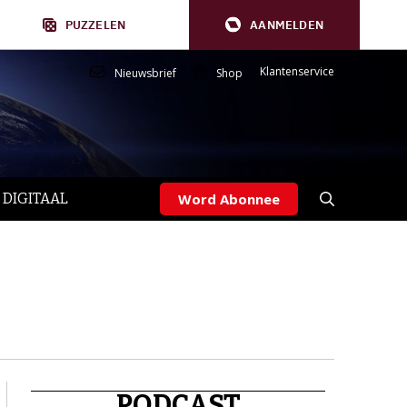
PUZZELEN
AANMELDEN
Klantenservice
Nieuwsbrief
Shop
 DIGITAAL
Word Abonnee
PODCAST