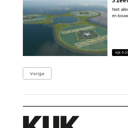
3 zee
Niet all
en bouwe
kijk 9-2
Vorige