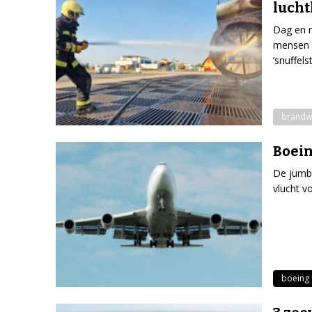
luch
Dag en n
mensen i
‘snuffel
brandw
Boein
De jumbo
vlucht 
boeing