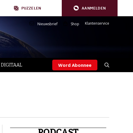
PUZZELEN
AANMELDEN
Klantenservice
Nieuwsbrief
Shop
 DIGITAAL
Word Abonnee
PODCAST