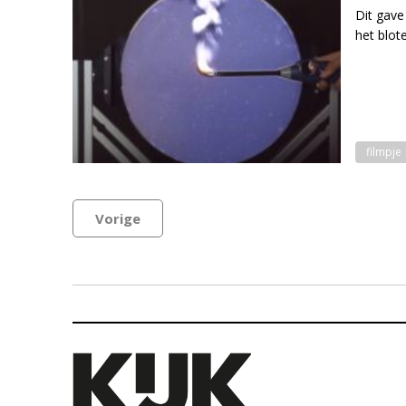
Dit gave
het blot
filmpje
Vorige