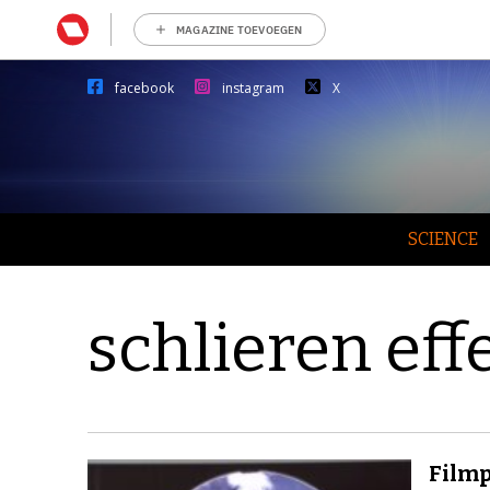
MAGAZINE TOEVOEGEN
facebook
instagram
X
SCIENCE
schlieren eff
Filmp