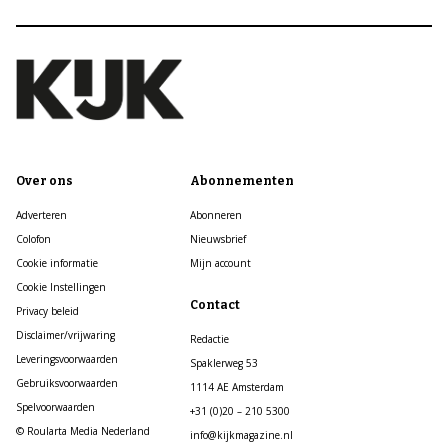
Over ons
Abonnementen
Adverteren
Abonneren
Colofon
Nieuwsbrief
Cookie informatie
Mijn account
Cookie Instellingen
Contact
Privacy beleid
Disclaimer/vrijwaring
Redactie
Leveringsvoorwaarden
Spaklerweg 53
Gebruiksvoorwaarden
1114 AE Amsterdam
Spelvoorwaarden
+31 (0)20 – 210 5300
© Roularta Media Nederland
info@kijkmagazine.nl