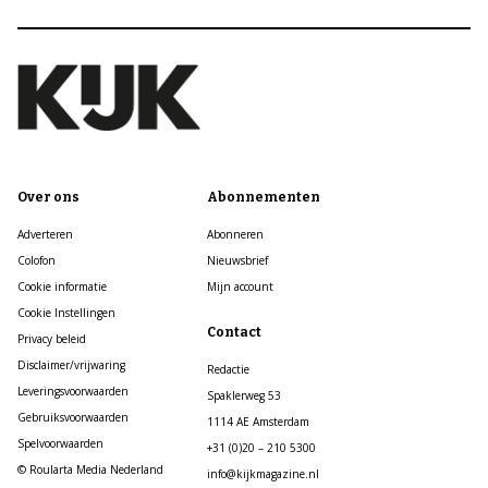
Over ons
Abonnementen
Adverteren
Abonneren
Colofon
Nieuwsbrief
Cookie informatie
Mijn account
Cookie Instellingen
Contact
Privacy beleid
Disclaimer/vrijwaring
Redactie
Leveringsvoorwaarden
Spaklerweg 53
Gebruiksvoorwaarden
1114 AE Amsterdam
Spelvoorwaarden
+31 (0)20 – 210 5300
© Roularta Media Nederland
info@kijkmagazine.nl