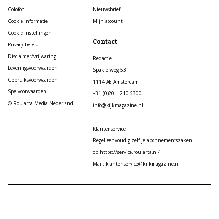
Colofon
Nieuwsbrief
Cookie informatie
Mijn account
Cookie Instellingen
Contact
Privacy beleid
Disclaimer/vrijwaring
Redactie
Leveringsvoorwaarden
Spaklerweg 53
Gebruiksvoorwaarden
1114 AE Amsterdam
Spelvoorwaarden
+31 (0)20 – 210 5300
© Roularta Media Nederland
info@kijkmagazine.nl
Klantenservice
Regel eenvoudig zelf je abonnementszaken
op https://service.roularta.nl/
Mail: klantenservice@kijkmagazine.nl