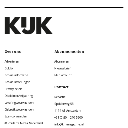
Over ons
Abonnementen
Adverteren
Abonneren
Colofon
Nieuwsbrief
Cookie informatie
Mijn account
Cookie Instellingen
Contact
Privacy beleid
Disclaimer/vrijwaring
Redactie
Leveringsvoorwaarden
Spaklerweg 53
Gebruiksvoorwaarden
1114 AE Amsterdam
Spelvoorwaarden
+31 (0)20 – 210 5300
© Roularta Media Nederland
info@kijkmagazine.nl