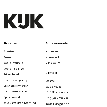
Over ons
Abonnementen
Adverteren
Abonneren
Colofon
Nieuwsbrief
Cookie informatie
Mijn account
Cookie Instellingen
Contact
Privacy beleid
Disclaimer/vrijwaring
Redactie
Leveringsvoorwaarden
Spaklerweg 53
Gebruiksvoorwaarden
1114 AE Amsterdam
Spelvoorwaarden
+31 (0)20 – 210 5300
© Roularta Media Nederland
info@kijkmagazine.nl