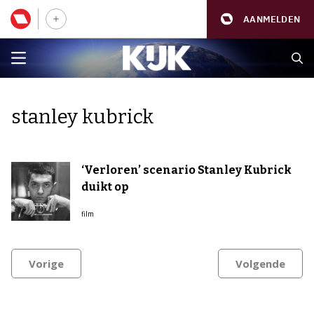
AANMELDEN
stanley kubrick
‘Verloren’ scenario Stanley Kubrick
duikt op
film
Vorige
Volgende