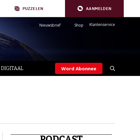
PUZZELEN
AANMELDEN
Klantenservice
Nieuwsbrief
Shop
 DIGITAAL
Word Abonnee
PODCAST