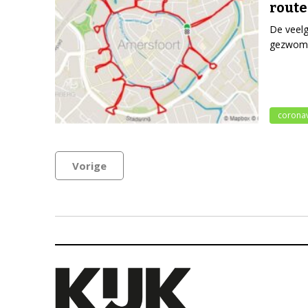
route
De veelg
gezwomme
coronav
Vorige