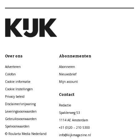
Over ons
Abonnementen
Adverteren
Abonneren
Colofon
Nieuwsbrief
Cookie informatie
Mijn account
Cookie Instellingen
Contact
Privacy beleid
Disclaimer/vrijwaring
Redactie
Leveringsvoorwaarden
Spaklerweg 53
Gebruiksvoorwaarden
1114 AE Amsterdam
Spelvoorwaarden
+31 (0)20 – 210 5300
© Roularta Media Nederland
info@kijkmagazine.nl