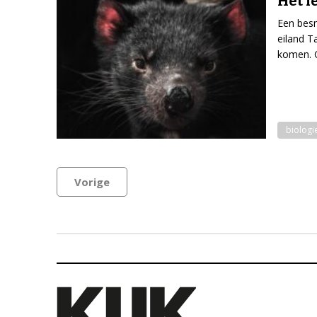
Het l
Een besm
eiland T
komen. O
biologi
Vorige