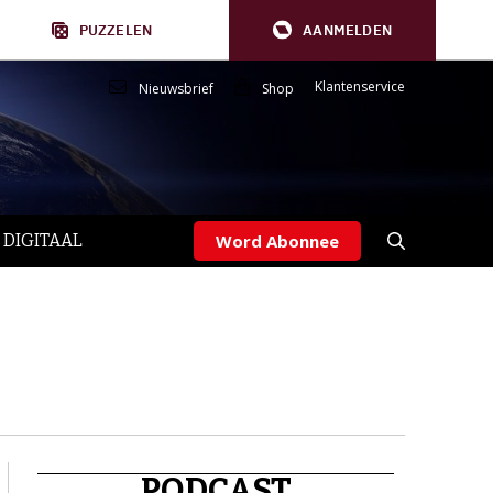
PUZZELEN
AANMELDEN
Klantenservice
Nieuwsbrief
Shop
 DIGITAAL
Word Abonnee
PODCAST