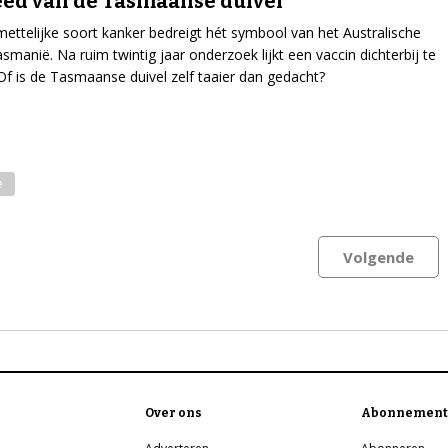
eed van de Tasmaanse duivel
ettelijke soort kanker bedreigt hét symbool van het Australische
asmanië. Na ruim twintig jaar onderzoek lijkt een vaccin dichterbij te
f is de Tasmaanse duivel zelf taaier dan gedacht?
e
Volgende
Over ons
Abonnement