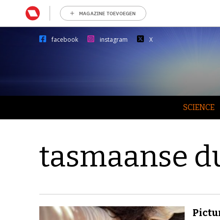
MAGAZINE TOEVOEGEN
facebook
instagram
X
SCIENCE
tasmaanse du
Pictu