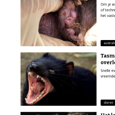
Om je we
of techn
het vast
australi
Tasma
over
Snelle e
vreemde 
dieren