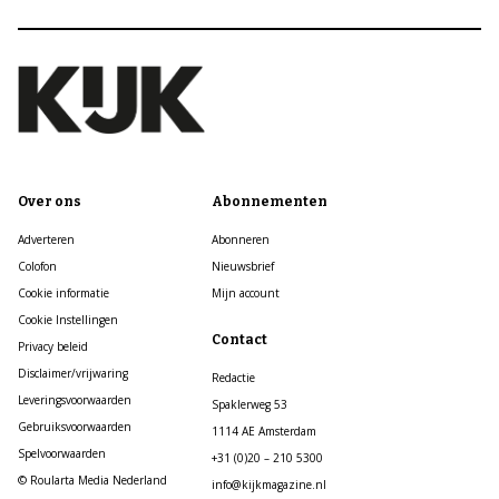
Over ons
Abonnementen
Adverteren
Abonneren
Colofon
Nieuwsbrief
Cookie informatie
Mijn account
Cookie Instellingen
Contact
Privacy beleid
Disclaimer/vrijwaring
Redactie
Leveringsvoorwaarden
Spaklerweg 53
Gebruiksvoorwaarden
1114 AE Amsterdam
Spelvoorwaarden
+31 (0)20 – 210 5300
© Roularta Media Nederland
info@kijkmagazine.nl