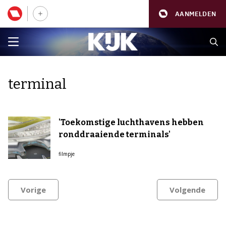
AANMELDEN
terminal
'Toekomstige luchthavens hebben
ronddraaiende terminals'
filmpje
Vorige
Volgende