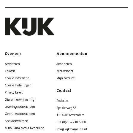
Over ons
Abonnementen
Adverteren
Abonneren
Colofon
Nieuwsbrief
Cookie informatie
Mijn account
Cookie Instellingen
Contact
Privacy beleid
Disclaimer/vrijwaring
Redactie
Leveringsvoorwaarden
Spaklerweg 53
Gebruiksvoorwaarden
1114 AE Amsterdam
Spelvoorwaarden
+31 (0)20 – 210 5300
© Roularta Media Nederland
info@kijkmagazine.nl