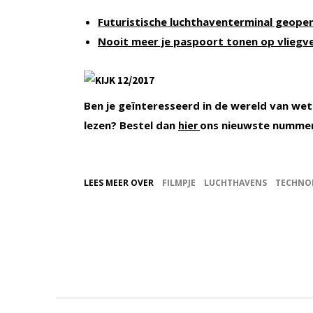
Futuristische luchthaventerminal geope
Nooit meer je paspoort tonen op vliegv
Ben je geïnteresseerd in de wereld van wet
lezen? Bestel dan
ons nieuwste numme
hier
LEES MEER OVER
FILMPJE
LUCHTHAVENS
TECHNO