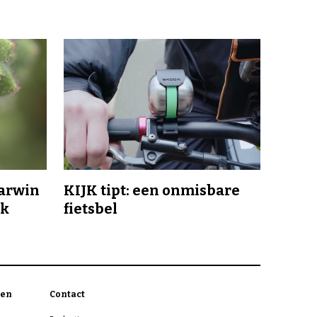
Darwin
KIJK tipt: een onmisbare
jk
fietsbel
en
Contact