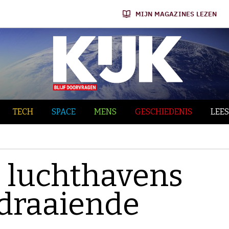
MIJN MAGAZINES LEZEN
TECH
SPACE
MENS
GESCHIEDENIS
LEES
 luchthavens
draaiende