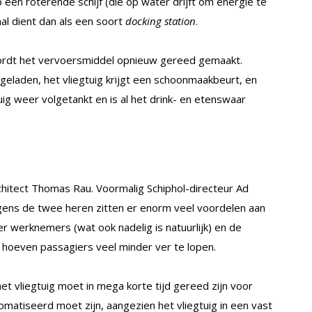
 een roterende schijf (die op water drijft om energie te
al dient dan als een soort
docking station
.
 wordt het vervoersmiddel opnieuw gereed gemaakt.
geladen, het vliegtuig krijgt een schoonmaakbeurt, en
uig weer volgetankt en is al het drink- en etenswaar
chitect Thomas Rau. Voormalig Schiphol-directeur Ad
gens de twee heren zitten er enorm veel voordelen aan
er werknemers (wat ook nadelig is natuurlijk) en de
 hoeven passagiers veel minder ver te lopen.
het vliegtuig moet in mega korte tijd gereed zijn voor
omatiseerd moet zijn, aangezien het vliegtuig in een vast