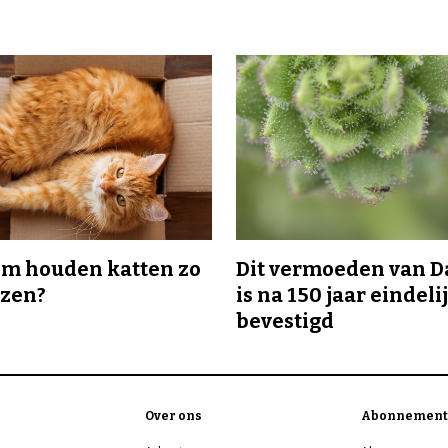
m houden katten zo
Dit vermoeden van 
ozen?
is na 150 jaar eindeli
bevestigd
Over ons
Abonnement