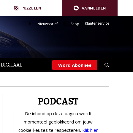
PUZZELEN
AANMELDEN
Klantenservice
Nieuwsbrief
Shop
 DIGITAAL
Word Abonnee
PODCAST
De inhoud op deze pagina wordt
momenteel geblokkeerd om jouw
cookie-keuzes te respecteren.
Klik hier