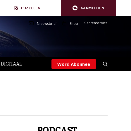
PUZZELEN
AANMELDEN
Klantenservice
Nieuwsbrief
Shop
 DIGITAAL
Word Abonnee
PODCAST