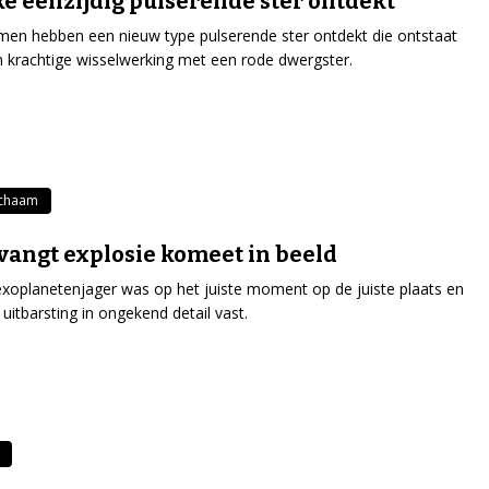
e eenzijdig pulserende ster ontdekt
en hebben een nieuw type pulserende ster ontdekt die ontstaat
 krachtige wisselwerking met een rode dwergster.
ichaam
vangt explosie komeet in beeld
xoplanetenjager was op het juiste moment op de juiste plaats en
 uitbarsting in ongekend detail vast.