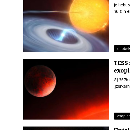
Je hebt 
nu zijn 
dubbel
TESS 
exop
GJ 367b 
ijzerker
exopla