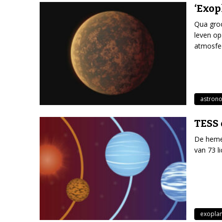
‘Exop
Qua groo
leven op
atmosfe
astron
TESS 
De heme
van 73 l
exopla