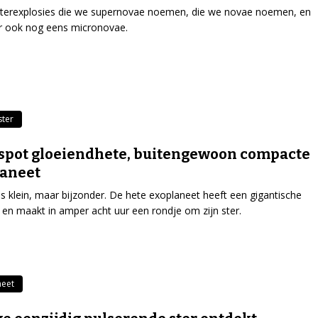
sterexplosies die we supernovae noemen, die we novae noemen, en
er ook nog eens micronovae.
ster
spot gloeiendhete, buitengewoon compacte
laneet
is klein, maar bijzonder. De hete exoplaneet heeft een gigantische
n en maakt in amper acht uur een rondje om zijn ster.
neet