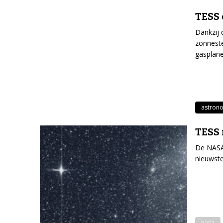
TESS 
Dankzij
zonnest
gasplane
astron
TESS 
De NASA 
nieuwste
nasa