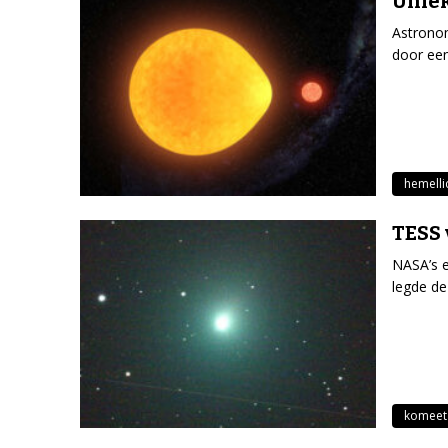
Uniek
Astronom
door een
hemell
TESS 
NASA’s e
legde de
komeet