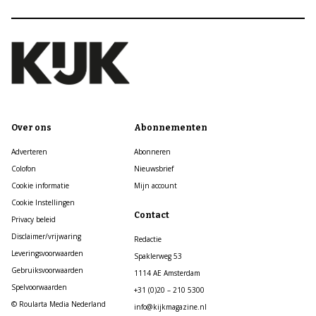
Over ons
Abonnementen
Adverteren
Abonneren
Colofon
Nieuwsbrief
Cookie informatie
Mijn account
Cookie Instellingen
Contact
Privacy beleid
Disclaimer/vrijwaring
Redactie
Leveringsvoorwaarden
Spaklerweg 53
Gebruiksvoorwaarden
1114 AE Amsterdam
Spelvoorwaarden
+31 (0)20 – 210 5300
© Roularta Media Nederland
info@kijkmagazine.nl