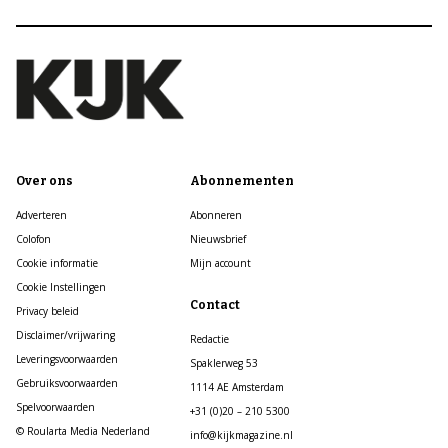
Over ons
Abonnementen
Adverteren
Abonneren
Colofon
Nieuwsbrief
Cookie informatie
Mijn account
Cookie Instellingen
Contact
Privacy beleid
Disclaimer/vrijwaring
Redactie
Leveringsvoorwaarden
Spaklerweg 53
Gebruiksvoorwaarden
1114 AE Amsterdam
Spelvoorwaarden
+31 (0)20 – 210 5300
© Roularta Media Nederland
info@kijkmagazine.nl